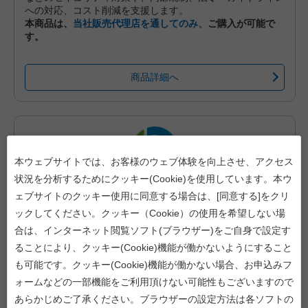
への対応、コスト削減を支援します。
本商品は、
当社販売代理店を通してのみ、
ご購入が可能で
す。
商品詳細へ
本ウェブサイトでは、お客様のウェブ体験を向上させ、アクセス
状況を分析するためにクッキー(Cookie)を使用しています。本ウ
ェブサイトのクッキー使用に同意する場合は、[同意する]をクリ
ックしてください。クッキー（Cookie）の使用を希望しない場
合は、インターネット閲覧ソフト(ブラウザー)をご自身で設定す
ることにより、クッキー(Cookie)機能が働かないようにすること
iDoperation PAM Cloud B1 基本料金（年間プラン、月々後払い）
も可能です。クッキー(Cookie)機能が働かない場合、お申込みフ
ォームなどの一部機能をご利用頂けない可能性もございますので
iDoperation PAM Cloudは、administratorやrootなど、特権
IDの安全な利用とリスクの可視化を支援する特権ID管理クラ
あらかじめご了承ください。ブラウザーの設定方法は各ソフトの