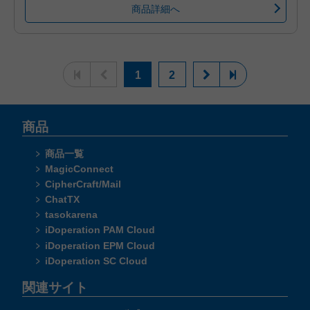
商品詳細へ
1
2
商品
商品一覧
MagicConnect
CipherCraft/Mail
ChatTX
tasokarena
iDoperation PAM Cloud
iDoperation EPM Cloud
iDoperation SC Cloud
関連サイト