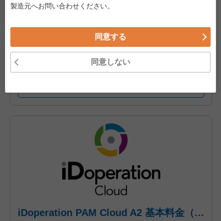
ウドです。
製造元へお問い合わせください。
特権IDの管理、利用(申請に基づく貸出)、点検(アクセスロ
グと操作ログの点検)に必要な機能を全て提供し、情報漏洩
などのセキュリティ対策や、内部統制、法令・ガイドライン
同意する
への対応、コスト削減を支援します。
本商品は、
当社販売代理店を通してのみ、
ご購入が可能で
す。
同意しない
商品詳細へ
iDoperation PAM Cloud A2 基本料金（標準プラン、月々後払い）