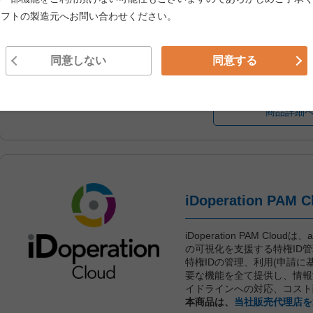
ソフトの製造元へお問い合わせください。
基本料金
同意しない
同意する
年額料金
商品詳細
iDoperation PAM Clou
の可視化を支援する特権ID
特権IDの管理、利用(申請に
要な機能を全て提供し、情報
イドラインへの対応、コスト
本商品は、
当社販売代理店を