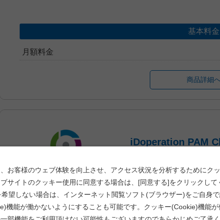
基本料金
月額料金
商品詳細
iDoperation PAM Clou
、お客様のウェブ体験を向上させ、アクセス状況を分析するためにクッキー(
の可視化を支援する特権ID
ブサイトのクッキー使用に同意する場合は、[同意する]をクリックして
特権IDの管理、利用(申請に
使用を希望しない場合は、インターネット閲覧ソフト(ブラウザー)をご自身
要な機能を全て提供し、情報
イドラインへの対応、コスト
kie)機能が働かないようにすることも可能です。クッキー(Cookie)機
本商品は、
当社販売代理店を
の一部機能をご利用頂けない可能性もございますのであらかじめご了承