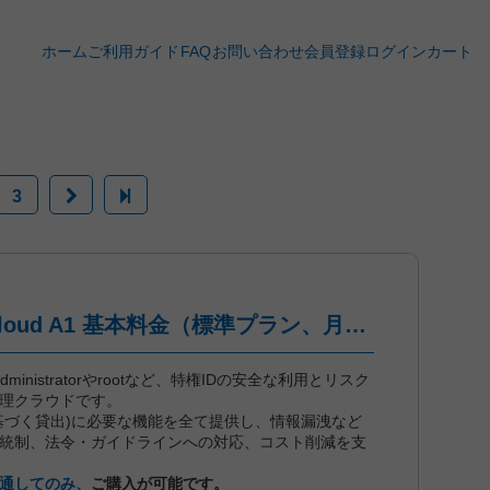
ホーム
ご利用ガイド
FAQ
お問い合わせ
会員登録
ログイン
カート
3
iDoperation PAM Cloud A1 基本料金（標準プラン、月々後払い）
dは、administratorやrootなど、特権IDの安全な利用とリスク
管理クラウドです。
に基づく貸出)に必要な機能を全て提供し、情報漏洩など
統制、法令・ガイドラインへの対応、コスト削減を支
通してのみ、
ご購入が可能です。