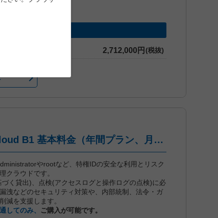
2,712,000円
(税抜)
へ
iDoperation PAM Cloud B1 基本料金（年間プラン、月々後払い）
dは、administratorやrootなど、特権IDの安全な利用とリスク
管理クラウドです。
基づく貸出)、点検(アクセスログと操作ログの点検)に必
漏洩などのセキュリティ対策や、内部統制、法令・ガ
削減を支援します。
通してのみ、
ご購入が可能です。