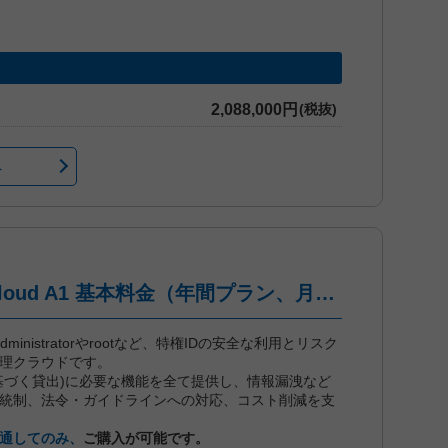
2,088,000円
(税抜)
へ
iDoperation PAM Cloud A1 基本料金（年間プラン、月々後払い）
dは、administratorやrootなど、特権IDの安全な利用とリスク
管理クラウドです。
に基づく貸出)に必要な機能を全て提供し、情報漏洩など
統制、法令・ガイドラインへの対応、コスト削減を支
通してのみ、
ご購入が可能です。