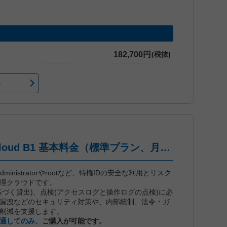
182,700円
(税抜)
へ
iDoperation PAM Cloud B1 基本料金（標準プラン、月々後払い）
dは、administratorやrootなど、特権IDの安全な利用とリスク
管理クラウドです。
基づく貸出)、点検(アクセスログと操作ログの点検)に必
漏洩などのセキュリティ対策や、内部統制、法令・ガ
削減を支援します。
通してのみ、
ご購入が可能です。