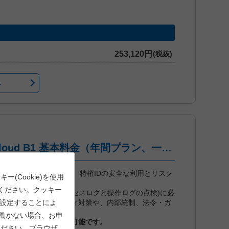
253,120円
(税抜)
へ
iDoperation PAM Cloud B1 基本料金（年間プラン、一括前払い）
dは、administratorやrootなど、特権IDの安全な利用とリスク
Cookie)を使用
管理クラウドです。
ください。クッキー
基づく貸出)、点検(アクセスログと操作ログの点検)に必
で設定することによ
漏洩などのセキュリティ対策や、内部統制、法令・ガ
削減を支援します。
能が働かない場合、お申
通してのみ、
ご購入が可能です。
ください。ブラウザ