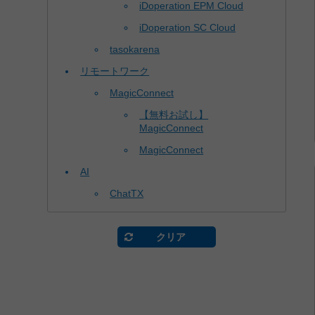
iDoperation EPM Cloud
iDoperation SC Cloud
tasokarena
リモートワーク
MagicConnect
【無料お試し】
MagicConnect
MagicConnect
AI
ChatTX
クリア