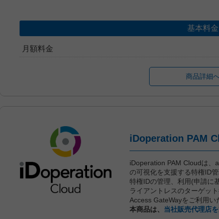
基本料金
月額料金
商品詳細
iDoperation PAM Clou
の可視化を支援する特権ID
特権IDの管理、利用(申請に
ライアントレスのターゲット接
Access GateWayをご利
本商品は、
当社販売代理店を