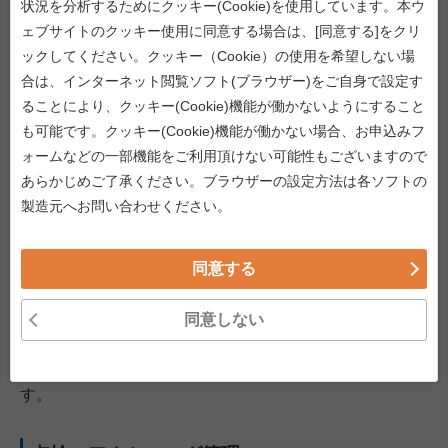
状況を分析するためにクッキー(Cookie)を使用しています。本ウ
主要機能
ェブサイトのクッキー使用に同意する場合は、[同意する]をクリ
ックしてください。クッキー（Cookie）の使用を希望しない場
管理：ID管理
合は、インターネット閲覧ソフト(ブラウザー)をご自身で設定す
ることにより、クッキー(Cookie)機能が働かないようにすること
管理システムから特権IDを自動で取り込みます。
も可能です。クッキー(Cookie)機能が働かない場合、お申込みフ
iDoperation PAM CloudがIDの管理台帳となり特権ID・特
ォームなどの一部機能をご利用頂けない可能性もございますので
権ユーザ・権限を見える化して管理します。定期的なパ
スワード変更やアカウントの突合せ点検など、管理者の
あらかじめご了承ください。ブラウザーの設定方法は各ソフトの
作業を自動化します。
製造元へお問い合わせください。
利用：ワークフロー・特権ID貸出
同意する
特権IDの貸出/報告ワークフローを提供します。承認に基
同意しない
づき、許可された特権ユーザにのみ、特権IDを一時的に
貸出します。特権IDの貸出は、iDoperation Clientによっ
てパスワードが秘匿され、利用者特定が可能となりま
す。