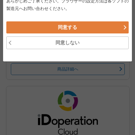
あらかじめご了承ください。ブラウザーの設定方法は各ソフトの
iDoperation PAM Cloudは、administratorやrootなど、特権
製造元へお問い合わせください。
IDの安全な利用とリスクの可視化を支援する特権ID管理クラ
ウドです。
特権IDの管理、利用(申請に基づく貸出)、点検(アクセスロ
同意する
グと操作ログの点検)に必要な機能を全て提供し、情報漏洩
などのセキュリティ対策や、内部統制、法令・ガイドライン
への対応、コスト削減を支援します。
同意しない
本商品は、
当社販売代理店を通してのみ、
ご購入が可能で
す。
商品詳細へ