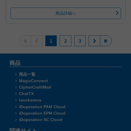
商品詳細へ
1
2
3
商品
商品一覧
MagicConnect
CipherCraft/Mail
ChatTX
tasokarena
iDoperation PAM Cloud
iDoperation EPM Cloud
iDoperation SC Cloud
関連サイト