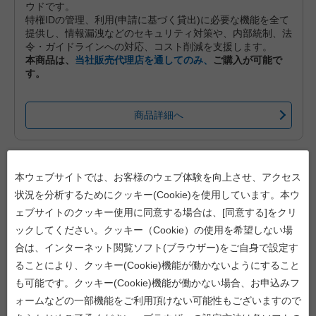
ウドです。
特権IDの管理、利用(申請に基づく貸出)に必要な機能を全て
提供し、情報漏洩などのセキュリティ対策や、内部統制、法
令・ガイドラインへの対応、コスト削減を支援します。
本商品は、
当社販売代理店を通してのみ、
ご購入が可能で
す。
商品詳細へ
本ウェブサイトでは、お客様のウェブ体験を向上させ、アクセス
状況を分析するためにクッキー(Cookie)を使用しています。本ウ
ェブサイトのクッキー使用に同意する場合は、[同意する]をクリ
ックしてください。クッキー（Cookie）の使用を希望しない場
合は、インターネット閲覧ソフト(ブラウザー)をご自身で設定す
ることにより、クッキー(Cookie)機能が働かないようにすること
も可能です。クッキー(Cookie)機能が働かない場合、お申込みフ
iDoperation PAM Cloud B1 基本料金（標準プラン、月々後払い）
ォームなどの一部機能をご利用頂けない可能性もございますので