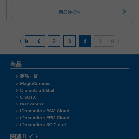
商品詳細へ
2
3
4
商品
商品一覧
MagicConnect
CipherCraft/Mail
ChatTX
tasokarena
iDoperation PAM Cloud
iDoperation EPM Cloud
iDoperation SC Cloud
関連サイト