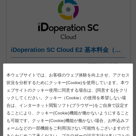
iDoperation SC Cloud E2 基本料金（年間プラン、一括前払い）
iDoperation SC Cloudは、PCやサーバの画面操作を動画で
記録し、動画の保管や再生に必要な機能をクラウドに集約し
本ウェブサイトでは、お客様のウェブ体験を向上させ、アクセス
たクラウド型の画面操作録画ツールです。
PCやサーバの録画台数に制限はなく、お客様のご要望に応
状況を分析するためにクッキー(Cookie)を使用しています。本ウ
じて柔軟にご利用いただけます。
ェブサイトのクッキー使用に同意する場合は、[同意する]をクリ
加えて、E2 Editionではユーザ操作をテキストログで記録し
ックしてください。クッキー（Cookie）の使用を希望しない場
ます。これにより操作ログ検索や通知機能をご利用いただけ
ます。
合は、インターネット閲覧ソフト(ブラウザー)をご自身で設定す
本商品は、
当社販売代理店を通してのみ、
ご購入が可能で
ることにより、クッキー(Cookie)機能が働かないようにすること
す。
も可能です。クッキー(Cookie)機能が働かない場合、お申込みフ
ォームなどの一部機能をご利用頂けない可能性もございますので
商品詳細へ
あらかじめご了承ください。ブラウザーの設定方法は各ソフトの