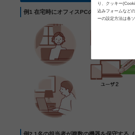
り、クッキー(Coo
込みフォームなど
例1 在宅時にオフィスPCの電源を投入して
ーの設定方法は各
例2 1名の担当者が複数の機器を保守する（