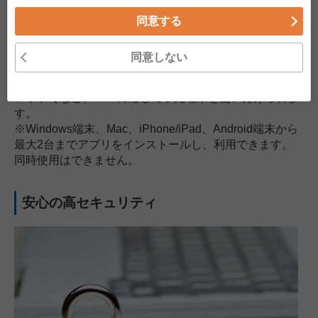
同意する
同意しない
在宅ワークはUSBキーを挿したWindowsのパソコンで、
外出先での残務整理はアプリがインストールされたタブ
レットでなど、TPOに応じて手元端末を使い分けられま
す。
※Windows端末、Mac、iPhone/iPad、Android端末から
最大2台までアプリをインストールし、利用できます。
同時使用はできません。
安心の高セキュリティ