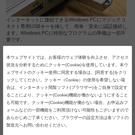
インターネットに接続できるWindows PCにマジックコ
ネクト専用USBキーを挿して、簡単・安全に認証接続し
ます。Windows PCに特別なプログラムの準備は一切不
要です。
同じアカウントでMac、iPhone/iPad、
本ウェブサイトでは、お客様のウェブ体験を向上させ、アクセス
状況を分析するためにクッキー(Cookie)を使用しています。本ウ
Android端末も利用可能
ェブサイトのクッキー使用に同意する場合は、[同意する]をクリ
ックしてください。クッキー（Cookie）の使用を希望しない場
合は、インターネット閲覧ソフト(ブラウザー)をご自身で設定す
ることにより、クッキー(Cookie)機能が働かないようにすること
も可能です。クッキー(Cookie)機能が働かない場合、お申込みフ
ォームなどの一部機能をご利用頂けない可能性もございますので
あらかじめご了承ください。ブラウザーの設定方法は各ソフトの
製造元へお問い合わせください。