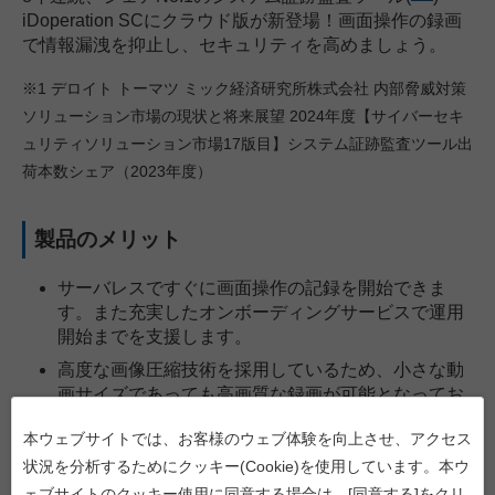
iDoperation SCにクラウド版が新登場！画面操作の録画
で情報漏洩を抑止し、セキュリティを高めましょう。
※1 デロイト トーマツ ミック経済研究所株式会社 内部脅威対策
ソリューション市場の現状と将来展望 2024年度【サイバーセキ
ュリティソリューション市場17版目】システム証跡監査ツール出
荷本数シェア（2023年度）
製品のメリット
サーバレスですぐに画面操作の記録を開始できま
す。また充実したオンボーディングサービスで運用
開始までを支援します。
高度な画像圧縮技術を採用しているため、小さな動
画サイズであっても高画質な録画が可能となってお
ります。
本ウェブサイトでは、お客様のウェブ体験を向上させ、アクセス
従量制のコストモデルでコストを最適化できるた
状況を分析するためにクッキー(Cookie)を使用しています。本ウ
め、管理対象の数量変更に柔軟に対応できます。
ェブサイトのクッキー使用に同意する場合は、[同意する]をクリ