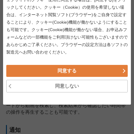
ックしてください。クッキー（Cookie）の使用を希望しない場
合は、インターネット閲覧ソフト(ブラウザー)をご自身で設定す
主要機能
ることにより、クッキー(Cookie)機能が働かないようにすること
も可能です。クッキー(Cookie)機能が働かない場合、お申込みフ
記録：動画
ォームなどの一部機能をご利用頂けない可能性もございますので
あらかじめご了承ください。ブラウザーの設定方法は各ソフトの
PCやサーバの画面操作を動画で録画します。指定ユーザ
製造元へお問い合わせください。
の録画であったり、特定のアプリケーションの起動時の
録画開始などにも対応しています。
同意する
点検：動画再生/検索
同意しない
ブラウザから記録した動画の閲覧を行うことができま
す。また日付やユーザ名、コンピュータ名などのキーワ
ードから動画を検索し、検索結果から確認したい時間帯
の操作を再生することも可能です。
通知