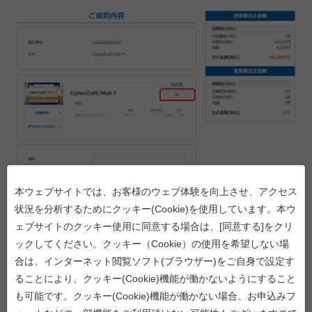
本ウェブサイトでは、お客様のウェブ体験を向上させ、アクセス
状況を分析するためにクッキー(Cookie)を使用しています。本ウ
ェブサイトのクッキー使用に同意する場合は、[同意する]をクリ
ックしてください。クッキー（Cookie）の使用を希望しない場
合は、インターネット閲覧ソフト(ブラウザー)をご自身で設定す
6. お客様情報の確認
ることにより、クッキー(Cookie)機能が働かないようにすること
も可能です。クッキー(Cookie)機能が働かない場合、お申込みフ